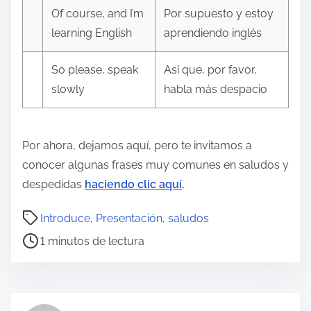
Of course, and I’m
Por supuesto y estoy
learning English
aprendiendo inglés
So please, speak
Así que, por favor,
slowly
habla más despacio
Por ahora, dejamos aquí, pero te invitamos a
conocer algunas frases muy comunes en saludos y
despedidas
haciendo clic aquí
.
T
Introduce
,
Presentación
,
saludos
i
1 minutos de lectura
e
m
p