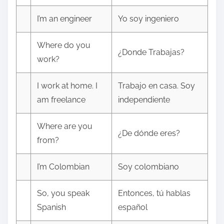
I’m an engineer
Yo soy ingeniero
Where do you
¿Donde Trabajas?
work?
I work at home. I
Trabajo en casa. Soy
am freelance
independiente
Where are you
¿De dónde eres?
from?
I’m Colombian
Soy colombiano
So, you speak
Entonces, tú hablas
Spanish
español