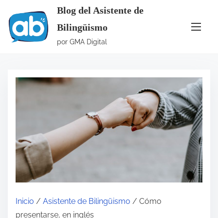
S
Blog del Asistente de
a
Bilingüismo
l
por GMA Digital
t
a
r
a
l
c
o
n
t
e
n
i
Inicio
/
Asistente de Bilingüismo
/ Cómo
d
presentarse, en inglés