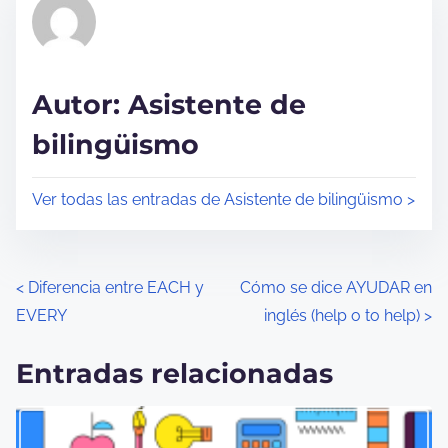
o
d
e
l
Autor: Asistente de
e
bilingüismo
c
t
u
Ver todas las entradas de Asistente de bilingüismo >
r
a
d
N
<
Diferencia entre EACH y
Cómo se dice AYUDAR en
e
EVERY
inglés (help o to help)
>
a
l
a
v
Entradas relacionadas
e
e
n